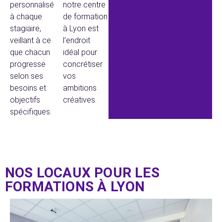
personnalisé
notre centre
à chaque
de formation
stagiaire,
à Lyon est
veillant à ce
l’endroit
que chacun
idéal pour
progresse
concrétiser
selon ses
vos
besoins et
ambitions
objectifs
créatives.
spécifiques.
NOS LOCAUX POUR LES
FORMATIONS À LYON