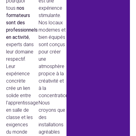
pourquoi
est une
tous
nos
expérience
formateurs
stimulante.
sont des
Nos locaux
professionnels
modernes et
en activité
,
bien équipés
experts dans
sont conçus
leur domaine
pour créer
respectif.
une
Leur
atmosphère
expérience
propice à la
concrète
créativité et
crée un lien
à la
solide entre
concentration.
l’apprentissage
Nous
en salle de
croyons que
classe et les
des
exigences
installations
du monde
agréables