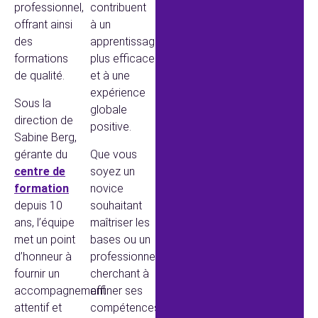
professionnel,
contribuent
offrant ainsi
à un
des
apprentissage
formations
plus efficace
de qualité.
et à une
expérience
Sous la
globale
direction de
positive.
Sabine Berg,
gérante du
Que vous
centre de
soyez un
formation
novice
depuis 10
souhaitant
ans, l’équipe
maîtriser les
met un point
bases ou un
d’honneur à
professionnel
fournir un
cherchant à
accompagnement
affiner ses
attentif et
compétences,