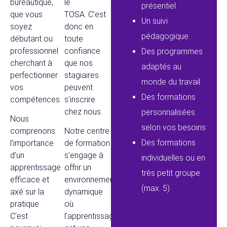
bureautique,
le
présentiel
que vous
TOSA.
C’est
Un suivi
soyez
donc en
pédagogique
débutant ou
toute
professionnel
confiance
Des programmes
cherchant à
que nos
adaptés au
perfectionner
stagiaires
monde du travail
vos
peuvent
Des formations
compétences.
s’inscrire
chez nous.
personnalisées
Nous
selon vos besoins
comprenons
Notre centre
Des formations
l’importance
de formation
d’un
s’engage à
individuelles ou en
apprentissage
offrir un
très petit groupe
efficace et
environnement
(max. 5)
axé sur la
dynamique
pratique.
où
C’est
l’apprentissage