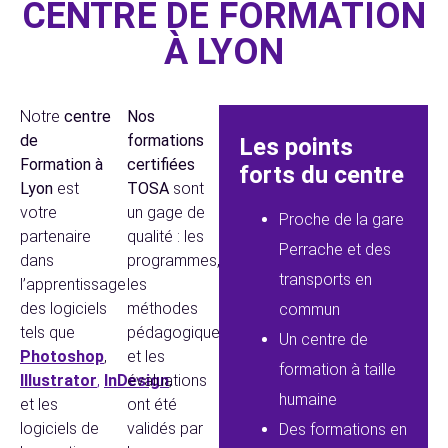
CENTRE DE FORMATION
À LYON
Notre
centre
Nos
de
formations
Les points
Formation à
certifiées
forts du centre
Lyon
est
TOSA
sont
votre
un gage de
Proche de la gare
partenaire
qualité : les
Perrache et des
dans
programmes,
transports en
l’apprentissage
les
des logiciels
méthodes
commun
tels que
pédagogiques
Un centre de
Photoshop
,
et les
formation à taille
Illustrator
,
InDesign
évaluations
,
humaine
et les
ont été
logiciels de
validés par
Des formations en